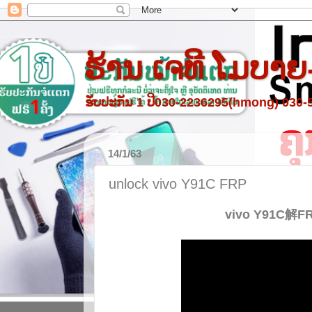
ຮ້ານ ເຈທີ ໂມບາຍ
ຮັບປະກັນ 1 ປີ030-2236295(hmong) 030
14/1/63
unlock vivo Y91C FRP
vivo Y91C解