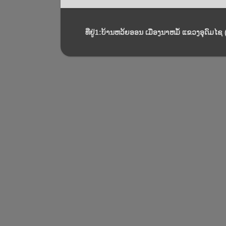
ທີ່ຢູ່1:ບ້ານຫວ້ຍອອນ ເມືອງນາຫມໍ້ ແຂວງອຸດົມໄຊ (