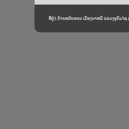
ທີ່ຢູ່1:ບ້ານຫວ້ຍອອນ ເມືອງນາຫມໍ້ ແຂວງອຸດົມໄຊ (