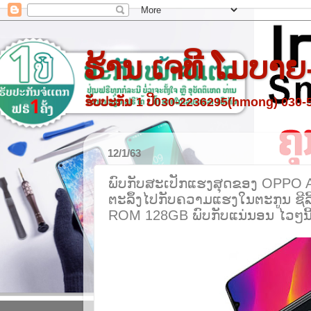
ຮ້ານ ເຈທີ ໂມບາຍ
ຮັບປະກັນ 1 ປີ030-2236295(hmong) 030
12/1/63
ພົບກັບສະເປັກແຮງສຸດຂອງ OPPO A5
ຕະລຶ້ງໄປກັບຄວາມແຮງໃນຕະກູນ ຊີລີ
ROM 128GB ພົບກັບແນ່ນອນ ໄວໆນີ້