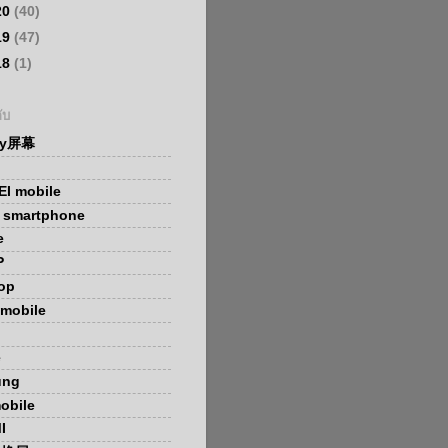
20
(40)
19
(47)
18
(1)
ับ
ay屏幕
I mobile
x smartphone
e
P
op
mobile
e
ung
obile
I