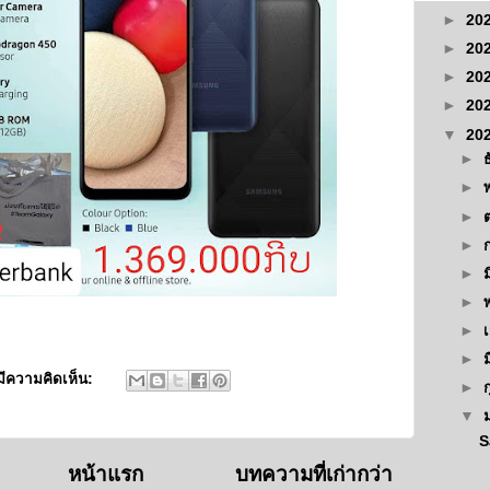
►
20
►
20
►
20
►
20
▼
20
►
►
►
►
►
►
►
►
มีความคิดเห็น:
►
▼
S
หน้าแรก
บทความที่เก่ากว่า