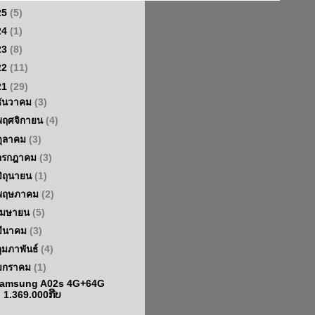
25
(5)
24
(1)
23
(8)
22
(11)
21
(29)
ธันวาคม
(3)
พฤศจิกายน
(4)
ตุลาคม
(3)
กรกฎาคม
(3)
มิถุนายน
(1)
พฤษภาคม
(2)
เมษายน
(5)
มีนาคม
(3)
กุมภาพันธ์
(4)
มกราคม
(1)
amsung A02s 4G+64G
1.369.000ກີບ