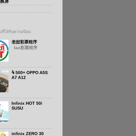
ອກ换屏
ที่ได้รับความนิยม
老挝彩票程序
lao彩票程序
ຈໍ 500+ OPPO A5S
A7 A12
Infinix HOT 50i
SUSU
infinix ZERO 30