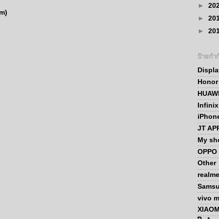
►
20
m)
►
20
►
20
ป้ายกำก
Displ
Honor
HUAWE
Infini
iPhon
JT AP
My sh
OPPO 
Other
realm
Sams
vivo m
XIAOM