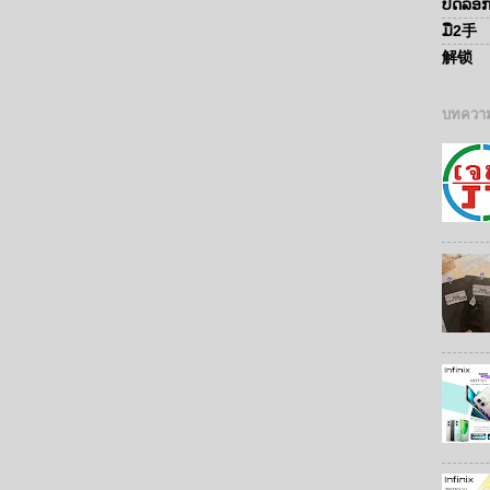
ປົດລ໋
ມື2手
解锁
บทความ