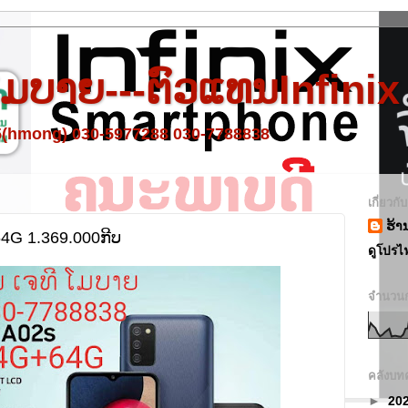
 ໂມບາຍ---ຕົວແທນInfinix
95(hmong) 030-5977288 030-7788838
เกี่ยวกั
ຮ້າ
4G 1.369.000ກີບ
ดูโปรไ
จำนวนก
คลังบท
►
20