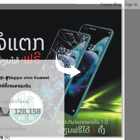
บฉัน
ນjt-ສູນoppo vivo huawei
ฟล์ทั้งหมดของฉัน
ารดูหน้าเว็บรวม
128,158
ความของบล็อก
26
(6)