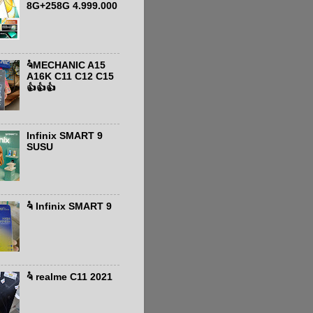
8G+258G 4.999.000
ຈໍMECHANIC A15
A16K C11 C12 C15
👍👍👍
Infinix SMART 9
SUSU
ຈໍ Infinix SMART 9
ຈໍ realme C11 2021