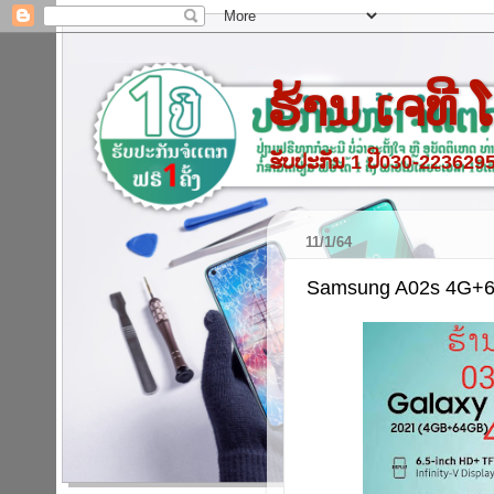
ຮ້ານ ເຈທີ
ຮັບປະກັນ 1 ປີ030-22362
11/1/64
Samsung A02s 4G+6