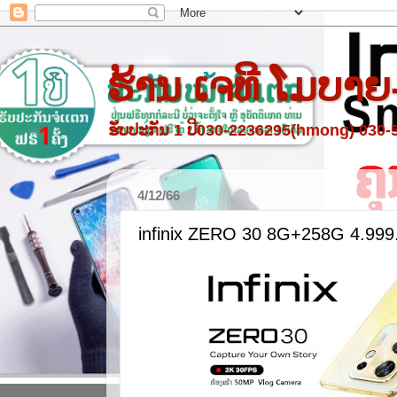
ຮ້ານ ເຈທີ ໂມບາຍ
ຮັບປະກັນ 1 ປີ030-2236295(hmong) 030
4/12/66
infinix ZERO 30 8G+258G 4.999