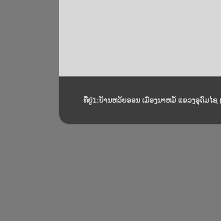
ທີ່ຢູ່1:ບ້ານຫວ້ຍອອນ ເມືອງນາຫມໍ້ ແຂວງອຸດົມໄຊ (