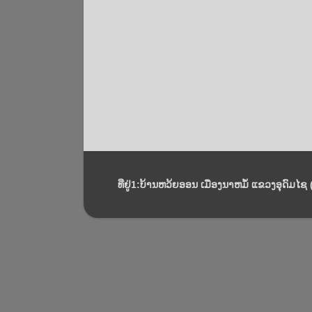
ທີ່ຢູ່1:ບ້ານຫວ້ຍອອນ ເມືອງນາຫມໍ້ ແຂວງອຸດົມໄຊ (