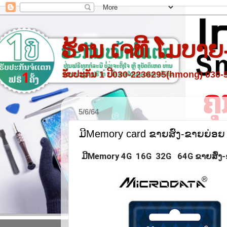
ຮ້ານ ເຈທີ ໂມບາຍ
ຮັບປະກັນ 1 ປີ030-2236295(hmong) 030
5/6/64
ມີMemory card ຂາຍສົ່ງ-ຂາຍຍ່ອ
ມີMemory 4G 16G 32G 64G ຂາຍສົ່ງ-