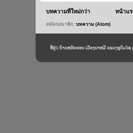
บทความที่ใหม่กว่า
หน้าแร
สมัครสมาชิก:
บทความ (Atom)
ທີ່ຢູ່1:ບ້ານຫວ້ຍອອນ ເມືອງນາຫມໍ້ ແຂວງອຸດົມໄຊ (