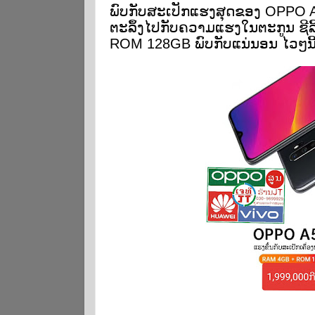
ພົບກັບສະເປັກແຮງສຸດຂອງ OPPO A5
ຕະລຶ້ງໄປກັບຄວາມແຮງໃນຕະກູນ ຊີລີ
ROM 128GB ພົບກັບແນ່ນອນ ໄວໆນີ້