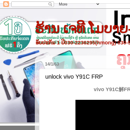
ຮ້ານ ເຈທີ ໂມບາຍ
ຮັບປະກັນ 1 ປີ030-2236295(hmong) 030
14/1/63
unlock vivo Y91C FRP
vivo Y91C解