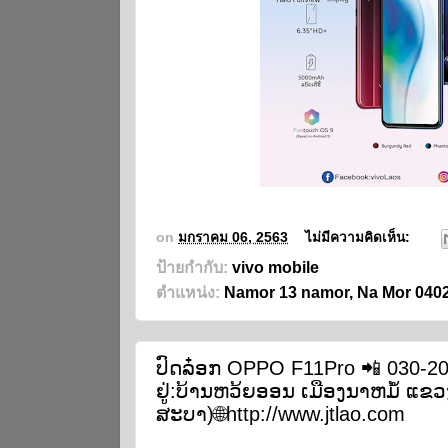
on
มกราคม 06, 2563
ไม่มีความคิดเห็น:
ป้ายกำกับ:
vivo mobile
ตำแหน่ง:
Namor 13 namor, Na Mor 04
ປົດລ໋ອກ OPPO F11Pro 📲 030-20
ຢູ່:ບ້ານຫວ້ຍອອນ ເມືອງນາຫມໍ້ ແ
ສະບາ)🌐http://www.jtlao.com