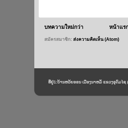
บทความใหม่กว่า
หน้าแร
สมัครสมาชิก:
ส่งความคิดเห็น (Atom)
ທີ່ຢູ່1:ບ້ານຫວ້ຍອອນ ເມືອງນາຫມໍ້ ແຂວງອຸດົມໄຊ (