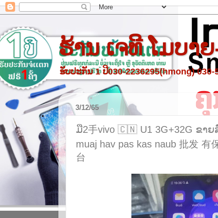
ຮ້ານ ເຈທີ ໂມບາຍ
ຮັບປະກັນ 1 ປີ030-2236295(hmong) 030
3/12/65
ມື2手vivo 🇨🇳 U1 3G+32G ຂາຍສົ່
muaj hav pas kas naub 批发 有保修
台