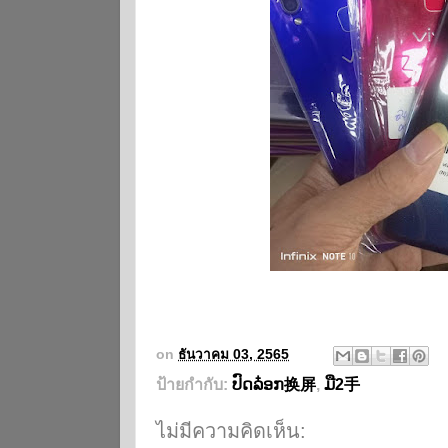
on
ธันวาคม 03, 2565
ป้ายกำกับ:
ປົດລ໋ອກ换屏
,
ມື2手
ไม่มีความคิดเห็น: