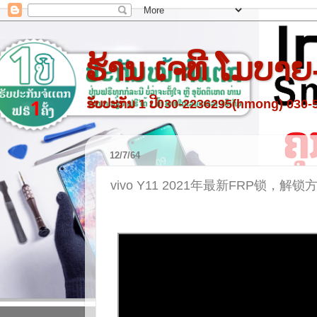
ຮ້ານ ເຈທີ ໂມບາຍ
ຮັບປະກັນ 1 ປີ030-2236295(hmong) 030
12/7/64
vivo Y11 2021年最新FRP锁，解锁