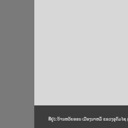
ທີ່ຢູ່1:ບ້ານຫວ້ຍອອນ ເມືອງນາຫມໍ້ ແຂວງອຸດົມໄຊ (