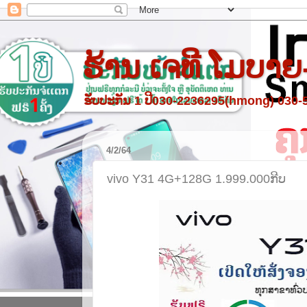
ຮ້ານ ເຈທີ ໂມບາຍ
ຮັບປະກັນ 1 ປີ030-2236295(hmong) 030
4/2/64
vivo Y31 4G+128G 1.999.000ກີບ