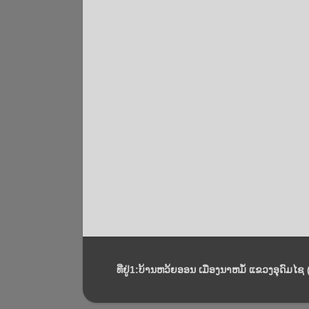
ທີ່ຢູ່1:ບ້ານຫວ້ຍອອນ ເມືອງນາຫມໍ້ ແຂວງອຸດົມໄຊ (