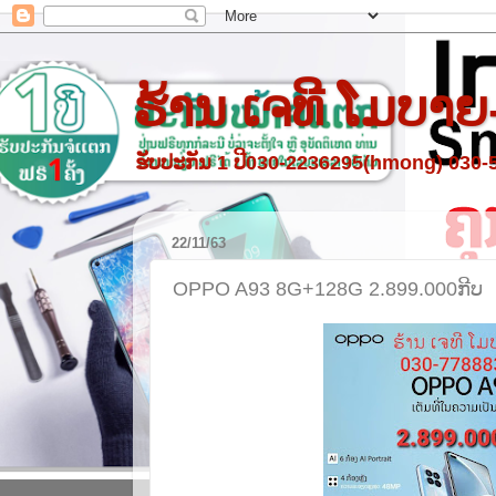
ຮ້ານ ເຈທີ ໂມບາຍ
ຮັບປະກັນ 1 ປີ030-2236295(hmong) 030
22/11/63
OPPO A93 8G+128G 2.899.000ກີບ