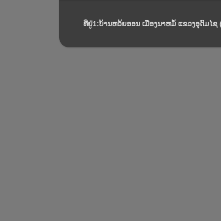
ທີ່ຢູ່1:ບ້ານຫວ້ຍອອນ ເມືອງນາຫມໍ້ ແຂວງອຸດົມໄຊ (