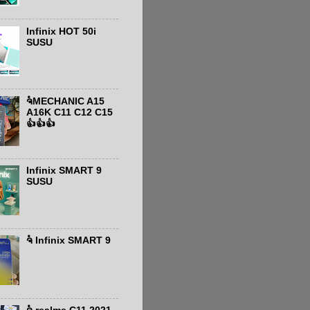
Infinix HOT 50i
SUSU
ຈໍMECHANIC A15
A16K C11 C12 C15
👍👍👍
Infinix SMART 9
SUSU
ຈໍ Infinix SMART 9