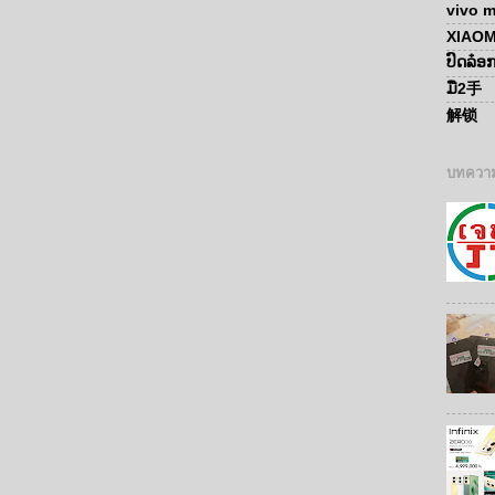
vivo m
XIAOM
ປົດລ໋
ມື2手
解锁
บทความ