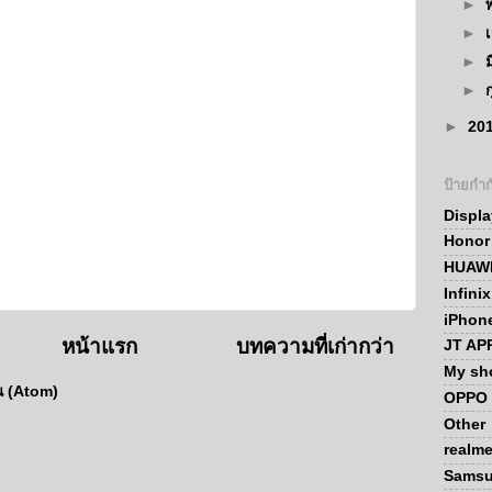
►
►
►
►
►
20
ป้ายกำก
Displ
Honor
HUAWE
Infini
iPhon
หน้าแรก
บทความที่เก่ากว่า
JT AP
My sh
น (Atom)
OPPO 
Other
realm
Sams