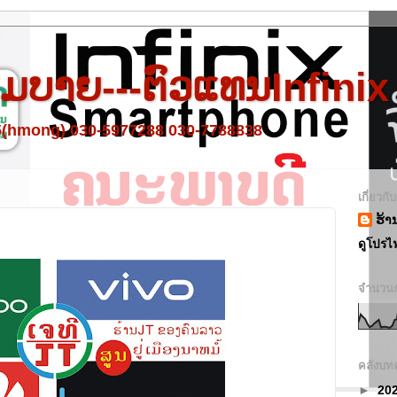
 ໂມບາຍ---ຕົວແທນInfinix
95(hmong) 030-5977288 030-7788838
เกี่ยวกั
ຮ້າ
ดูโปรไ
จำนวนก
คลังบท
►
20