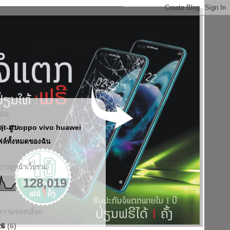
บฉัน
ນjt-ສູນoppo vivo huawei
ฟล์ทั้งหมดของฉัน
ารดูหน้าเว็บรวม
128,019
ความของบล็อก
26
(6)