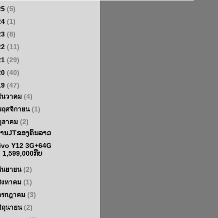
25
(5)
24
(1)
23
(8)
22
(11)
21
(29)
20
(40)
19
(47)
ธันวาคม
(4)
พฤศจิกายน
(1)
ตุลาคม
(2)
້ານJTຂອງຄົນລາວ
ivo Y12 3G+64G
1,599,000ກີບ
กันยายน
(2)
สิงหาคม
(1)
กรกฎาคม
(3)
มิถุนายน
(2)