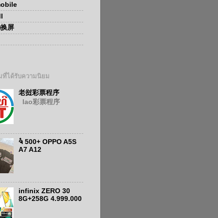
obile
I
ອກ换屏
ที่ได้รับความนิยม
老挝彩票程序
lao彩票程序
ຈໍ 500+ OPPO A5S
A7 A12
infinix ZERO 30
8G+258G 4.999.000