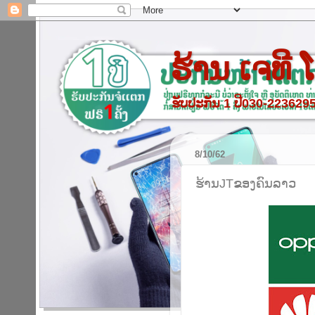
ຮ້ານ ເຈທີ
ຮັບປະກັນ 1 ປີ030-22362
8/10/62
ຮ້ານJTຂອງຄົນລາວ