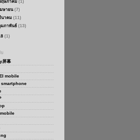
พฤษภาคม
(1)
เมษายน
(7)
มีนาคม
(11)
กุมภาพันธ์
(13)
18
(1)
ับ
ay屏幕
I mobile
x smartphone
e
P
op
mobile
e
ung