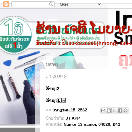
ຮ້ານ ເຈທີ ໂມບາຍ
ຮັບປະກັນ 1 ປີ030-2236295(hmong) 030
15/7/62
JT APP2
ຮ້ານjt2
ຮ້ານjt🇱🇦
on
กรกฎาคม 15, 2562
ป้ายกำกับ:
JT APP
ตำแหน่ง:
Namor 13 namor, 04020, ລາວ