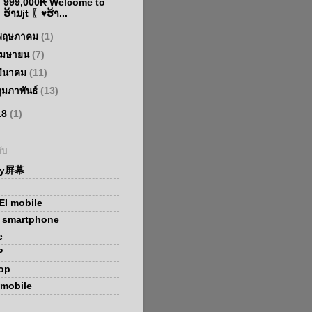
999,000₭ Welcome to
ຮ້ານjt 〖♥ຮ້າ...
พฤษภาคม
(1)
เมษายน
(7)
มีนาคม
(11)
กุมภาพันธ์
(13)
18
(1)
ับ
ay屏幕
I mobile
x smartphone
e
P
op
mobile