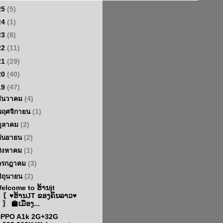
25
(5)
24
(1)
23
(8)
22
(11)
21
(29)
20
(40)
19
(47)
ธันวาคม
(4)
พฤศจิกายน
(1)
ตุลาคม
(2)
กันยายน
(2)
สิงหาคม
(1)
กรกฎาคม
(3)
มิถุนายน
(2)
elcome to ຮ້ານjt
〖♥ຮ້ານJT ຂອງຄົນລາວ♥
〗 🏫ເມື່ອງ...
PPO A1k 2G+32G