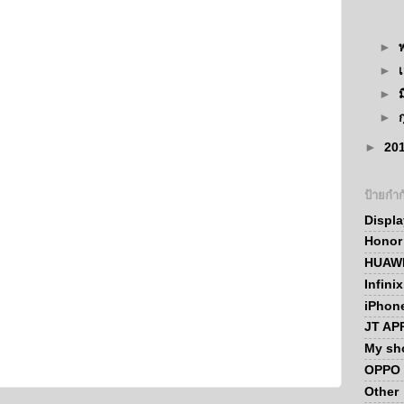
►
►
►
►
►
20
ป้ายกำก
Displ
Honor
HUAWE
Infini
iPhon
JT AP
My sh
OPPO 
Other