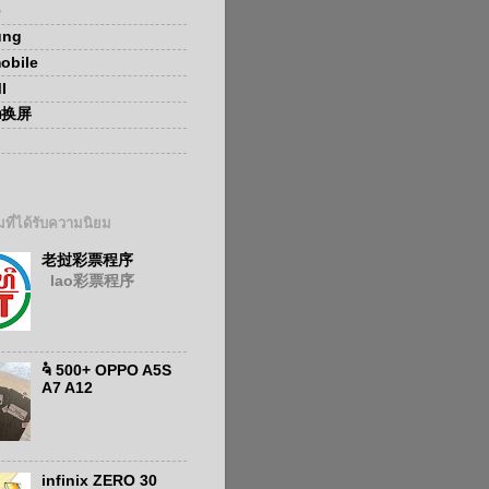
e
ung
obile
I
ອກ换屏
ที่ได้รับความนิยม
老挝彩票程序
lao彩票程序
ຈໍ 500+ OPPO A5S
A7 A12
infinix ZERO 30