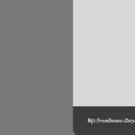
ທີ່ຢູ່1:ບ້ານຫວ້ຍອອນ ເມືອງ