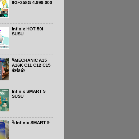
8G+258G 4.999.000
Infinix HOT 50i
SUSU
ຈໍMECHANIC A15
A16K C11 C12 C15
👍👍👍
Infinix SMART 9
SUSU
ຈໍ Infinix SMART 9