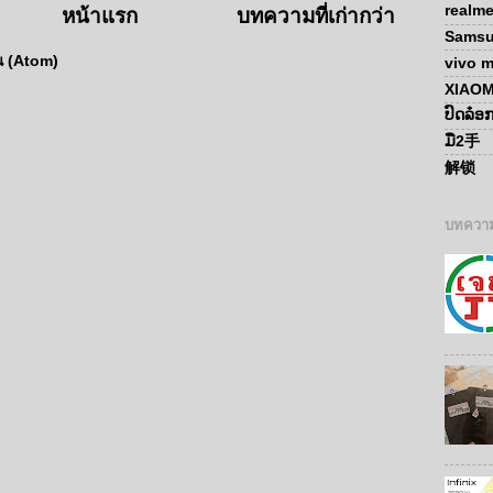
realm
หน้าแรก
บทความที่เก่ากว่า
Sams
น (Atom)
vivo m
XIAOM
ປົດລ໋
ມື2手
解锁
บทความ