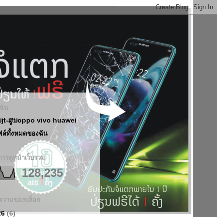
บฉัน
ນjt-ສູນoppo vivo huawei
ฟล์ทั้งหมดของฉัน
ารดูหน้าเว็บรวม
128,235
ความของบล็อก
26
(6)