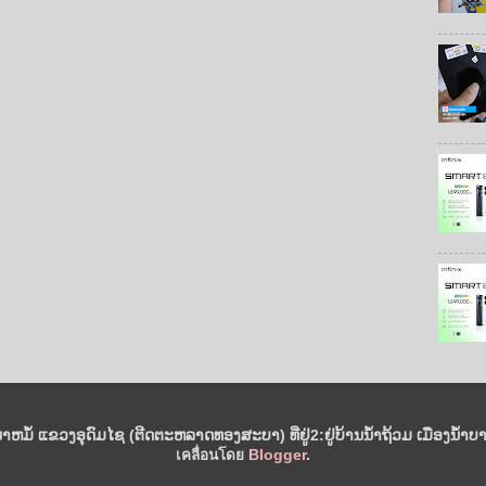
ນາຫມໍ້ ແຂວງອຸດົມໄຊ (ຕີດຕະຫລາດທອງສະບາ) ທີ່ຢູ່2:ຢູ່ບ້ານນໍ້າຖ້ວມ ເມືອງນໍ້າບາ
เคลื่อนโดย
Blogger
.