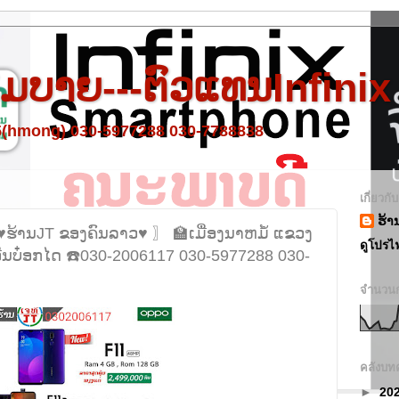
 ໂມບາຍ---ຕົວແທນInfinix
95(hmong) 030-5977288 030-7788838
เกี่ยวกั
ຮ້າ
♥ຮ້ານJT ຂອງຄົນລາວ♥ 〗 🏫ເມື່ອງນາຫມໍ້ ແຂວງ
ดูโปรไ
ີນບ໋ອກໄດ ☎️030-2006117 030-5977288 030-
จำนวนก
คลังบท
►
20