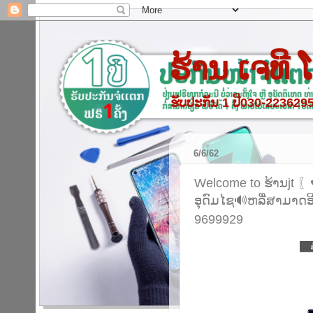
ຮ້ານ ເຈທີ
ຮັບປະກັນ 1 ປີ030-22362
6/6/62
Welcome to ຮ້ານjt 〖
ອຸດົມໄຊ🔊ຫລື່ສາມາດອ
9699929