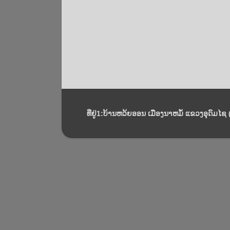
ທີ່ຢູ່1:ບ້ານຫວ້ຍອອນ ເມືອງນາຫມໍ້ ແຂວງອຸດົມໄຊ (