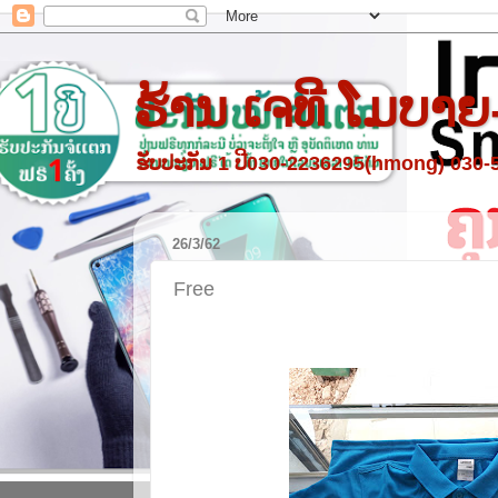
ຮ້ານ ເຈທີ ໂມບາຍ
ຮັບປະກັນ 1 ປີ030-2236295(hmong) 030
26/3/62
Free