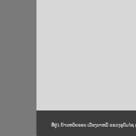
ທີ່ຢູ່1:ບ້ານຫວ້ຍອອນ ເມືອງນາຫມໍ້ ແຂວງອຸດົມໄຊ (