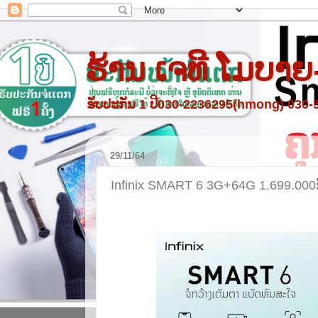
ຮ້ານ ເຈທີ ໂມບາຍ
ຮັບປະກັນ 1 ປີ030-2236295(hmong) 030
29/11/64
Infinix SMART 6 3G+64G 1.699.000