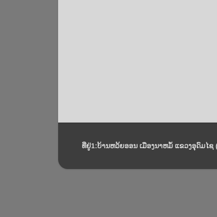
ທີ່ຢູ່1:ບ້ານຫວ້ຍອອນ ເມືອງນາຫມໍ້ ແຂວງອຸດົມໄຊ (