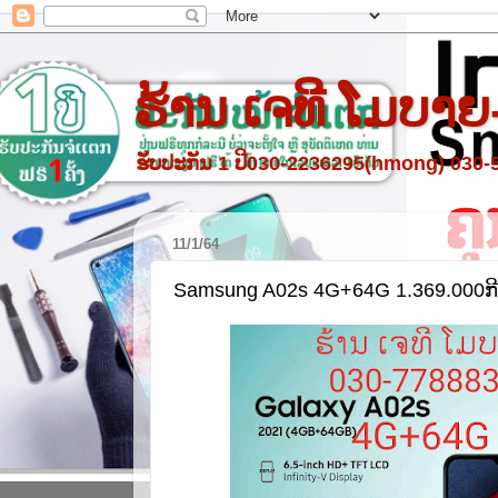
ຮ້ານ ເຈທີ ໂມບາຍ
ຮັບປະກັນ 1 ປີ030-2236295(hmong) 030
11/1/64
Samsung A02s 4G+64G 1.369.000ກ