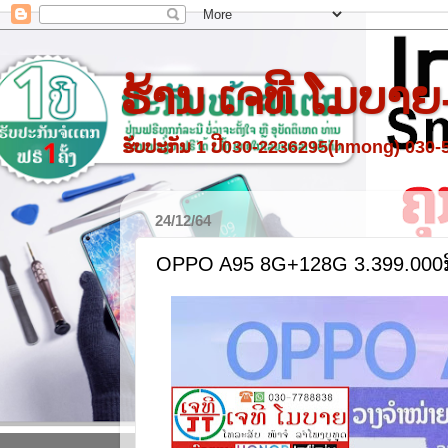
ຮ້ານ ເຈທີ ໂມບາຍ
ຮັບປະກັນ 1 ປີ030-2236295(hmong) 030
24/12/64
OPPO A95 8G+128G 3.399.000ກ