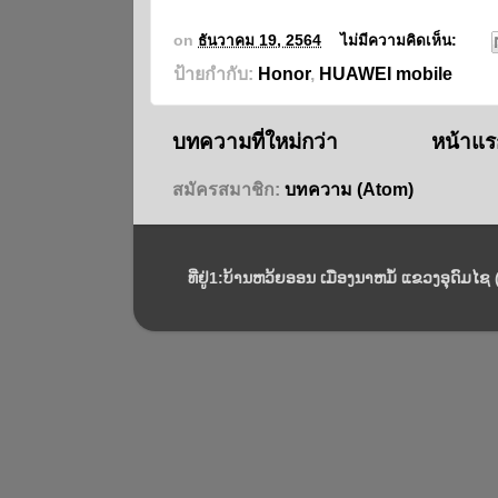
on
ธันวาคม 19, 2564
ไม่มีความคิดเห็น:
ป้ายกำกับ:
Honor
,
HUAWEI mobile
บทความที่ใหม่กว่า
หน้าแร
สมัครสมาชิก:
บทความ (Atom)
ທີ່ຢູ່1:ບ້ານຫວ້ຍອອນ ເມືອງນາຫມໍ້ ແຂວງອຸດົມໄຊ (