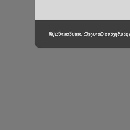
ທີ່ຢູ່1:ບ້ານຫວ້ຍອອນ ເມືອງນາຫມໍ້ ແຂວງອຸດົມໄຊ (