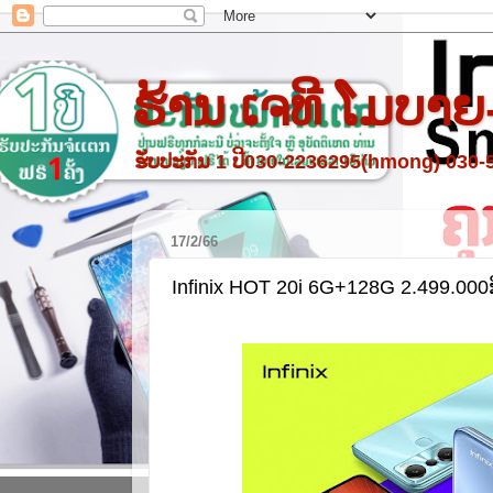
ຮ້ານ ເຈທີ ໂມບາຍ
ຮັບປະກັນ 1 ປີ030-2236295(hmong) 030
17/2/66
Infinix HOT 20i 6G+128G 2.499.000