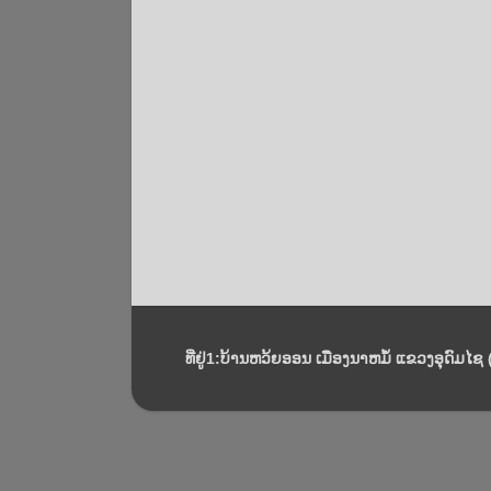
ທີ່ຢູ່1:ບ້ານຫວ້ຍອອນ ເມືອງນາຫມໍ້ ແຂວງອຸດົມໄຊ (