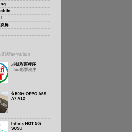
ung
obile
I
ອກ换屏
ที่ได้รับความนิยม
老挝彩票程序
lao彩票程序
ຈໍ 500+ OPPO A5S
A7 A12
Infinix HOT 50i
SUSU