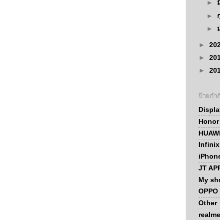
►
►
►
►
20
►
20
►
20
ป้ายกำก
Displ
Honor
HUAWE
Infini
iPhon
JT AP
My sh
OPPO 
Other
realm