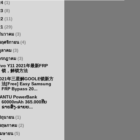
24
(1)
23
(8)
22
(11)
21
(29)
ธันวาคม
(3)
พฤศจิกายน
(4)
ตุลาคม
(3)
กรกฎาคม
(3)
ivo Y11 2021年最新FRP
锁，解锁方法
2021年三星解GOOLE锁新方
法[Free] Easy Samsung
FRP Bypass 20...
ANTU PowerBank
60000mAh 365.000ກີບ
ຂາຍສົ່ງ-ຂາຍຍ...
มิถุนายน
(1)
พฤษภาคม
(2)
เมษายน
(5)