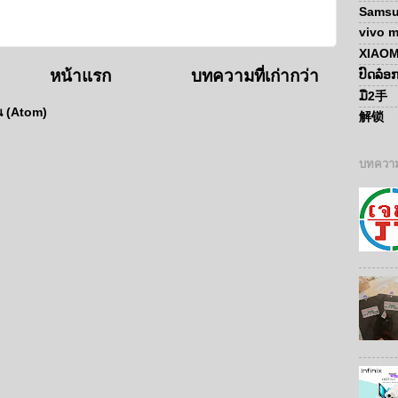
Sams
vivo m
XIAOM
หน้าแรก
บทความที่เก่ากว่า
ປົດລ໋
ມື2手
น (Atom)
解锁
บทความ