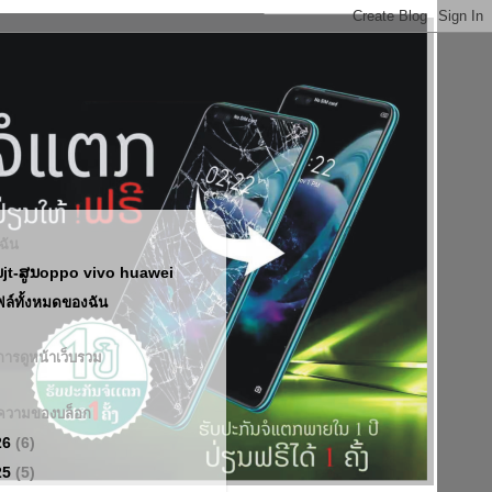
บฉัน
ນjt-ສູນoppo vivo huawei
ฟล์ทั้งหมดของฉัน
ารดูหน้าเว็บรวม
ความของบล็อก
26
(6)
25
(5)