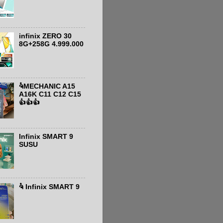
infinix ZERO 30
8G+258G 4.999.000
ຈໍMECHANIC A15
A16K C11 C12 C15
👍👍👍
Infinix SMART 9
SUSU
ຈໍ Infinix SMART 9