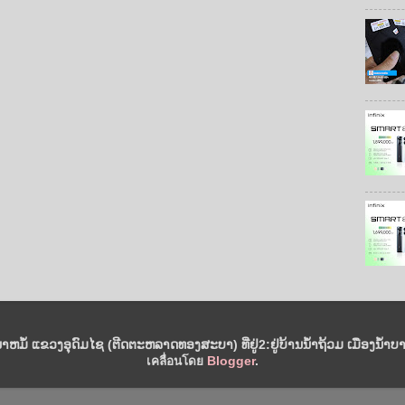
ນາຫມໍ້ ແຂວງອຸດົມໄຊ (ຕີດຕະຫລາດທອງສະບາ) ທີ່ຢູ່2:ຢູ່ບ້ານນໍ້າຖ້ວມ ເມືອງນໍ້າບາ
เคลื่อนโดย
Blogger
.