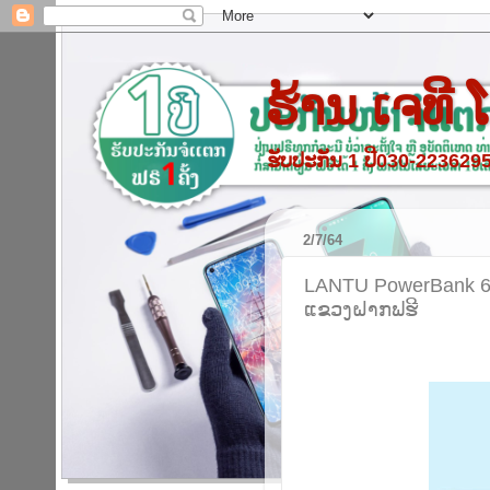
ຮ້ານ ເຈທີ
ຮັບປະກັນ 1 ປີ030-22362
2/7/64
LANTU PowerBank 60
ແຂວງຝາກຟຮີ