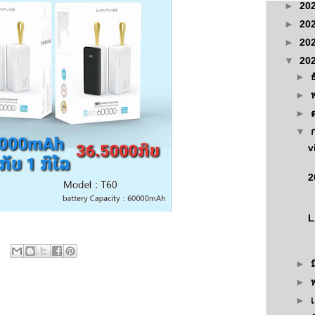
►
20
►
20
►
20
▼
20
►
►
►
▼
v
L
►
►
►