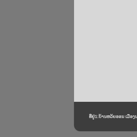
ທີ່ຢູ່1:ບ້ານຫວ້ຍອອນ ເມືອງ