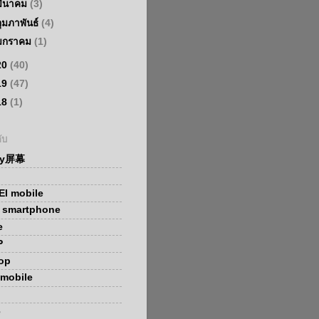
มีนาคม
(3)
กุมภาพันธ์
(4)
มกราคม
(1)
20
(40)
19
(47)
18
(1)
ับ
ay屏幕
I mobile
x smartphone
e
P
op
mobile
e