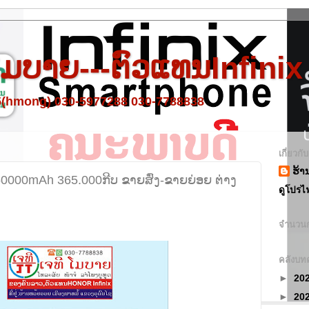
 ໂມບາຍ---ຕົວແທນInfinix
95(hmong) 030-5977288 030-7788838
เกี่ยวกั
ຮ້າ
000mAh 365.000ກີບ ຂາຍສົ່ງ-ຂາຍຍ່ອຍ ຕ່າງ
ดูโปรไ
จำนวนก
คลังบท
►
20
►
20