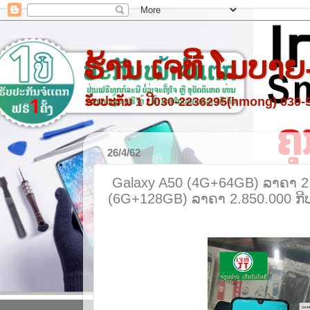
ຮ້ານ ເຈທີ ໂມບາຍ
ຮັບປະກັນ 1 ປີ030-2236295(hmong) 030
26/4/62
Galaxy A50 (4G+64GB) ລາຄາ 2.
(6G+128GB) ລາຄາ 2.850.000 ກີ