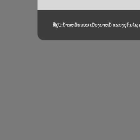
ທີ່ຢູ່1:ບ້ານຫວ້ຍອອນ ເມືອງນາຫມໍ້ ແຂວງອຸດົມໄຊ (